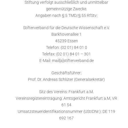
Stiftung verfolgt ausschließlich und unmittelbar
gemeinnützige Zwecke.
Angaben nach § 5 TMD/§ 55 RfStv:
Stifterverband für die Deutsche Wissenschaft e.V.
Barkhovenallee 1
45239 Essen
Telefon: (02 01) 84 01 0
Telefax: (02 01) 84 01 – 301
E-Mail: mail[a]stifterverband.de
Geschäftsführer:
Prof. Dr. Andreas Schlüter (Generalsekretär)
Sitz des Vereins: Frankfurt a.M.
Vereinsregistereintragung: Amtsgericht Frankfurt a.M, VR
61 54
Umsatzsteueridentifikationsnummer (UStIDNr.): DE 119
692 167