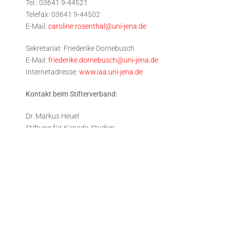
Tel.: 03641 9-44521
Telefax: 03641 9-44502
E-Mail:
caroline.rosenthal@uni-jena.de
Sekretariat: Friederike Dornebusch
E-Mail:
friederike.dornebusch
@uni-jena.de
Internetadresse:
www.iaa.uni-jena.de
Kontakt beim Stifterverband:
Dr. Markus Heuel
Stiftung für Kanada-Studien
c/o DSZ – Deutsches Stiftungszentrum
Stifterverband für die Deutsche Wissenschaft
Barkhovenallee 1
45239 Essen
Telefon: (0201) 8401-212
Telefax: (0201) 8401-255
heuel@stifterverband.de
Internetadresse:
http://www.deutsches-stiftungszentrum.de